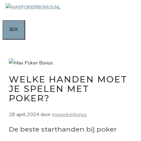
Ga
naar
de
MENU
inhoud
WELKE HANDEN MOET
JE SPELEN MET
POKER?
28 april 2024
door
maxpokerbonus
De beste starthanden bij poker