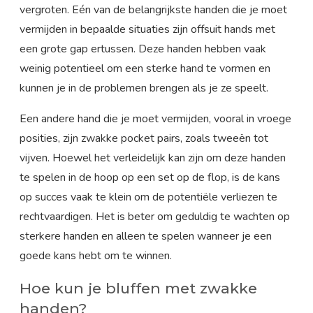
vergroten. Eén van de belangrijkste handen die je moet
vermijden in bepaalde situaties zijn offsuit hands met
een grote gap ertussen. Deze handen hebben vaak
weinig potentieel om een sterke hand te vormen en
kunnen je in de problemen brengen als je ze speelt.
Een andere hand die je moet vermijden, vooral in vroege
posities, zijn zwakke pocket pairs, zoals tweeën tot
vijven. Hoewel het verleidelijk kan zijn om deze handen
te spelen in de hoop op een set op de flop, is de kans
op succes vaak te klein om de potentiële verliezen te
rechtvaardigen. Het is beter om geduldig te wachten op
sterkere handen en alleen te spelen wanneer je een
goede kans hebt om te winnen.
Hoe kun je bluffen met zwakke
handen?