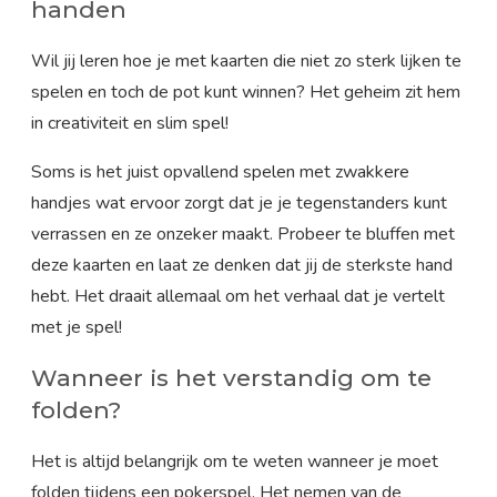
handen
Wil jij leren hoe je met kaarten die niet zo sterk lijken te
spelen en toch de pot kunt winnen? Het geheim zit hem
in creativiteit en slim spel!
Soms is het juist opvallend spelen met zwakkere
handjes wat ervoor zorgt dat je je tegenstanders kunt
verrassen en ze onzeker maakt. Probeer te bluffen met
deze kaarten en laat ze denken dat jij de sterkste hand
hebt. Het draait allemaal om het verhaal dat je vertelt
met je spel!
Wanneer is het verstandig om te
folden?
Het is altijd belangrijk om te weten wanneer je moet
folden tijdens een pokerspel. Het nemen van de