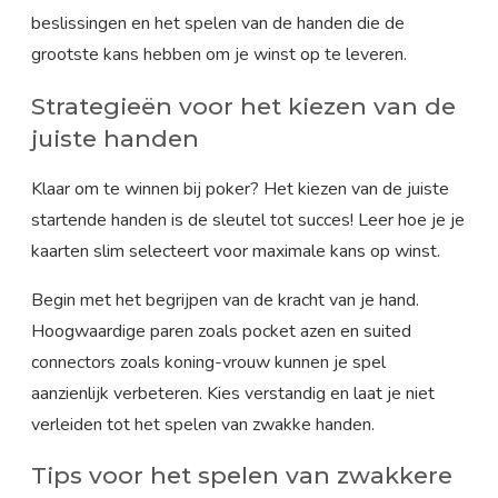
beslissingen en het spelen van de handen die de
grootste kans hebben om je winst op te leveren.
Strategieën voor het kiezen van de
juiste handen
Klaar om te winnen bij poker? Het kiezen van de juiste
startende handen is de sleutel tot succes! Leer hoe je je
kaarten slim selecteert voor maximale kans op winst.
Begin met het begrijpen van de kracht van je hand.
Hoogwaardige paren zoals pocket azen en suited
connectors zoals koning-vrouw kunnen je spel
aanzienlijk verbeteren. Kies verstandig en laat je niet
verleiden tot het spelen van zwakke handen.
Tips voor het spelen van zwakkere