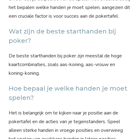
het bepalen welke handen je moet spelen, aangezien dit
een cruciale factor is voor succes aan de pokertafel.
Wat zijn de beste starthanden bij
poker?
De beste starthanden bij poker zijn meestal de hoge
kaartcombinaties, zoals aas-koning, aas-vrouw en
koning-koning.
Hoe bepaal je welke handen je moet
spelen?
Het is belangrijk om te kijken naar je positie aan de
pokertafel en de acties van je tegenstanders. Speel
alleen sterke handen in vroege posities en overweeg
het spelen van zwakkere handen in latere posities.